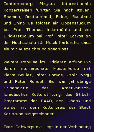
Contemporary Players. Internationale
Konzertreisen führten Sie nach Italien,
Spanien, Deutschland, Polen, Russland
und China. Es folgten ein Oboenstudium
bei Prof. Thomas Indermühle und ein
Dirigierstudium bei Prof. Péter Eötvös an
der Hochschule für Musik Karlsruhe, dass
sie mit Auszeichnung abschloss.
Weitere Impulse im Dirigieren erfuhr Eva
durch internationale Meisterkurse mit
Pierre Boulez, Péter Eötvös, Zsolt Nagy
und Peter Rundel. Sie war jahrelange
Stipendiatin der Amerikanisch-
Israelischen Kulturstiftung, des Stibet-
Programms der DAAD, der L-Bank und
wurde mit dem Kulturpreis der Stadt
Karlsruhe ausgezeichnet.
​Eva´s Schwerpunkt liegt in der Verbindung