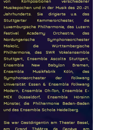
von Kompositionen verschiedener
Musikepochen und in der Musik des 20.-21.
Jahrhunderts. Sie dirigierte u.a. das
Stuttgarter Kammerorchester, die
Luxemburgische Philharmonie, das Luzern
Festival Academy Orchestra, das
Nordungarische Symphonieorchester
Miskolc, die Württembergische
Philharmonie, das SWR Vokalensemble
Stuttgart, Ensemble Ascolta Stuttgart,
Ensemble New Babylon Bremen,
Ensemble MusikFabrik Köln, das
Symphonieorchester der Folkwang
Universität Essen & Ensemble Folkwang
Modern, Ensemble Oh-Ton, Ensemble E-
MEX Düsseldorf, Ensemble Hörsinn
Münster, die Philharmonie Baden-Baden
und das Ensemble Schola Heidelberg.
Sie war Gastdirigentin am Theater Basel,
am Grand Théâtre de Genève, am