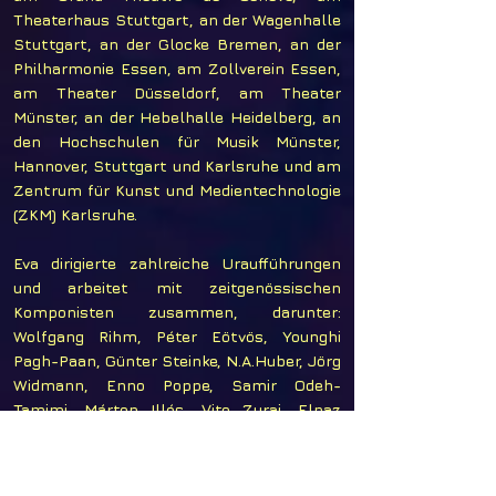
Theaterhaus Stuttgart, an der Wagenhalle
Stuttgart, an der Glocke Bremen, an der
Philharmonie Essen, am Zollverein Essen,
am Theater Düsseldorf, am Theater
Münster, an der Hebelhalle Heidelberg, an
den Hochschulen für Musik Münster,
Hannover, Stuttgart und Karlsruhe und am
Zentrum für Kunst und Medientechnologie
(ZKM) Karlsruhe.
Eva dirigierte zahlreiche Uraufführungen
und arbeitet mit zeitgenössischen
Komponisten zusammen, darunter:
Wolfgang Rihm, Péter Eötvös, Younghi
Pagh-Paan, Günter Steinke, N.A.Huber, Jörg
Widmann, Enno Poppe, Samir Odeh-
Tamimi, Márton Illés, Vito Zuraj, Elnaz
Seyedi, Birke Bertelsmeier, Zeynep
Gedizlioglou, Andreas Paparousos, Jamilia
Jazylbekova, Tamon Yashima, Ansgar